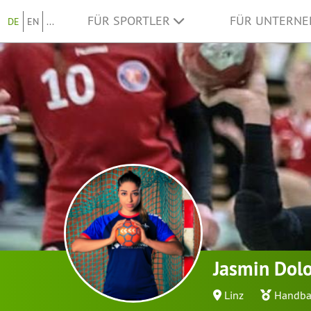
FÜR SPORTLER
FÜR UNTERN
DE
EN
...
Jasmin Dol
Linz
Handba