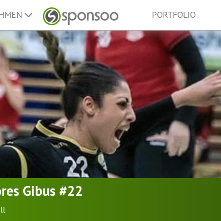
EHMEN
PORTFOLIO
ores Gibus #22
ll