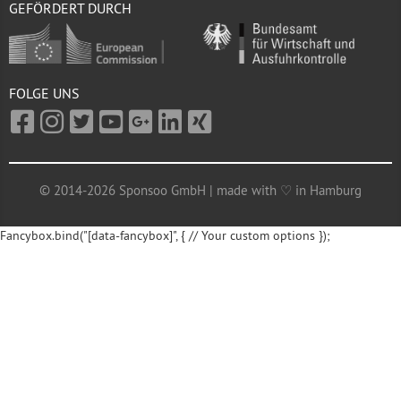
GEFÖRDERT DURCH
FOLGE UNS
© 2014-2026 Sponsoo GmbH | made with ♡ in Hamburg
Fancybox.bind("[data-fancybox]", { // Your custom options });