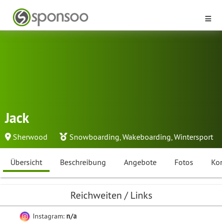
Jack
Sherwood
Snowboarding
,
Wakeboarding
,
Wintersport
Übersicht
Beschreibung
Angebote
Fotos
Ko
Reichweiten / Links
Instagram:
n/a