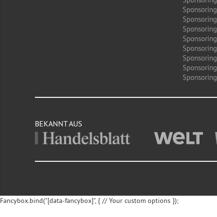
Sponsoring
Sponsoring
Sponsoring 
Sponsoring
Sponsoring
Sponsoring
Sponsoring
Sponsoring 
BEKANNT AUS
Fancybox.bind("[data-fancybox]", { // Your custom options });