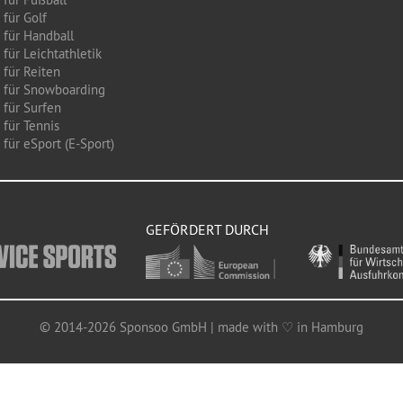
 für Golf
 für Handball
für Leichtathletik
 für Reiten
 für Snowboarding
 für Surfen
 für Tennis
für eSport (E-Sport)
GEFÖRDERT DURCH
© 2014-2026 Sponsoo GmbH | made with ♡ in Hamburg