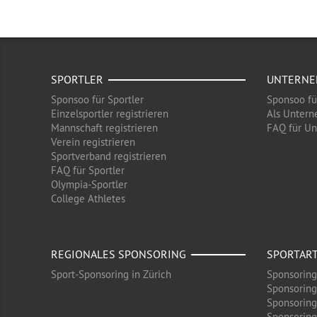
SPORTLER
UNTERN
Sponsoo für Sportler
Sponsoo f
Einzelsportler registrieren
Als Untern
Mannschaft registrieren
FAQ für U
Verein registrieren
Sportverband registrieren
FAQ für Sportler
Olympia-Sportler
College Athletes
REGIONALES SPONSORING
SPORTAR
Sport-Sponsoring in Zürich
Sponsoring
Sponsoring
Sponsoring
Sponsoring