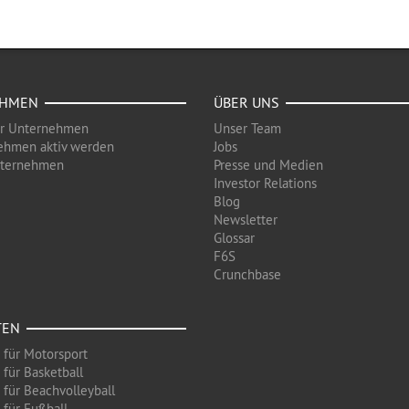
EHMEN
ÜBER UNS
ür Unternehmen
Unser Team
ehmen aktiv werden
Jobs
nternehmen
Presse und Medien
Investor Relations
Blog
Newsletter
Glossar
F6S
Crunchbase
TEN
 für Motorsport
 für Basketball
 für Beachvolleyball
 für Fußball