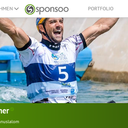
EHMEN
PORTFOLIO
ner
anuslalom