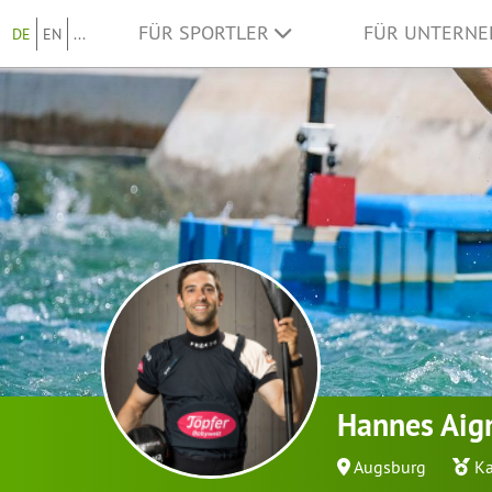
FÜR SPORTLER
FÜR UNTERN
DE
EN
...
Hannes Aig
Augsburg
K