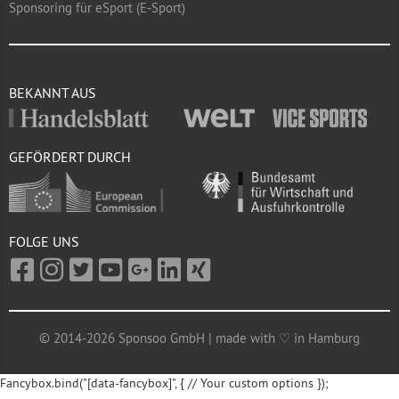
Sponsoring für eSport (E-Sport)
BEKANNT AUS
GEFÖRDERT DURCH
FOLGE UNS
© 2014-2026 Sponsoo GmbH | made with ♡ in Hamburg
Fancybox.bind("[data-fancybox]", { // Your custom options });