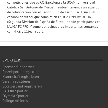
competiciones que el F.C. Barcelona y la UCAM (Universidad
Católica San Antonio de Murcia). También tenemos un acuerdo
de colaboración con el Racing Club de Ferrol S.A.D., un club
español de fútbol que compite en LALIGA HYPERMOTION
(Segunda División de España de fútbol) donde participamos en
LALIGA FC PRO. Y como patrocinadores importantes contamos
con NIKE y 11teamsport.
SPORTLER
Sponsoo für Sportler
Einzelsportler registrieren
Mannschaft registrieren
Verein registrieren
Sportverband registrieren
FAQ für Sportler
Olympia-Sportler
College Athletes