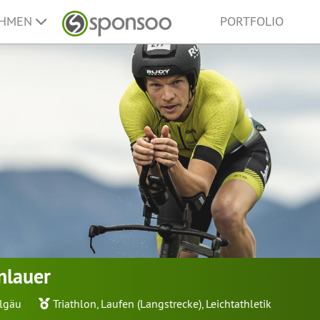
EHMEN
PORTFOLIO
nlauer
llgäu
Triathlon
,
Laufen (Langstrecke)
,
Leichtathletik