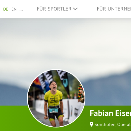
FÜR SPORTLER
FÜR UNTERN
DE
EN
...
Fabian Eise
Sonthofen, Obera