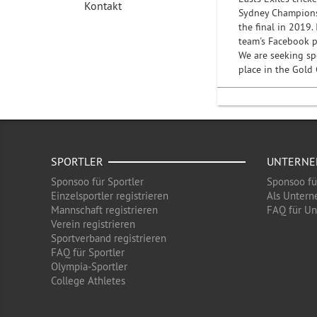
Kontakt
Sydney Championsh
the final in 2019
team's Facebook p
We are seeking sp
place in the Gold 
SPORTLER
UNTERN
Sponsoo für Sportler
Sponsoo f
Einzelsportler registrieren
Als Untern
Mannschaft registrieren
FAQ für U
Verein registrieren
Sportverband registrieren
FAQ für Sportler
Olympia-Sportler
College Athletes