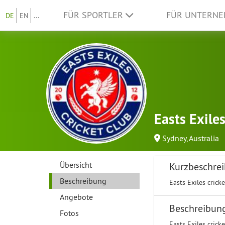
FÜR SPORTLER
FÜR UNTERN
DE
EN
...
Easts Exile
Sydney, Australia
Übersicht
Kurzbeschre
Beschreibung
Easts Exiles crick
Angebote
Beschreibun
Fotos
Easts Exiles crick