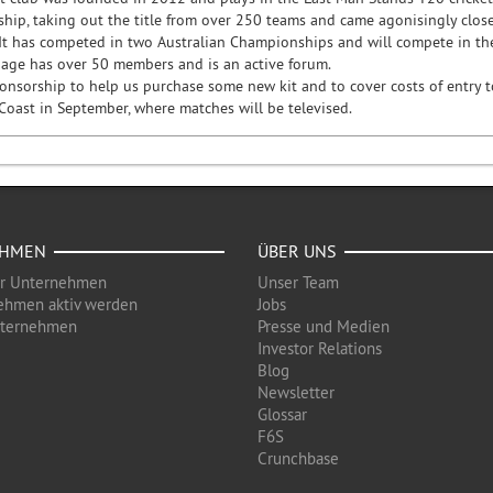
ip, taking out the title from over 250 teams and came agonisingly close 
. It has competed in two Australian Championships and will compete in t
age has over 50 members and is an active forum.
onsorship to help us purchase some new kit and to cover costs of entry 
Coast in September, where matches will be televised.
EHMEN
ÜBER UNS
ür Unternehmen
Unser Team
ehmen aktiv werden
Jobs
nternehmen
Presse und Medien
Investor Relations
Blog
Newsletter
Glossar
F6S
Crunchbase