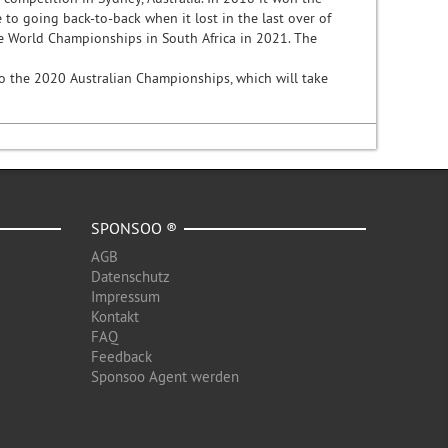
to going back-to-back when it lost in the last over of
he World Championships in South Africa in 2021. The
to the 2020 Australian Championships, which will take
SPONSOO ®
AGB
Datenschutz
Impressum
Kontakt
FAQ
Feedback
Sponsoo Agent werden