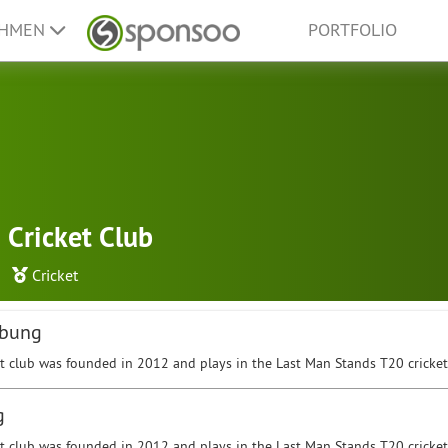
EHMEN
PORTFOLIO
s Cricket Club
Cricket
ibung
et club was founded in 2012 and plays in the Last Man Stands T20 cricket
g
et club was founded in 2012 and plays in the Last Man Stands T20 cricket