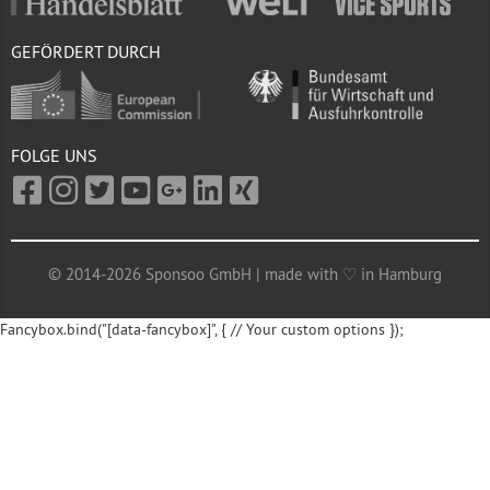
GEFÖRDERT DURCH
FOLGE UNS
© 2014-2026 Sponsoo GmbH | made with ♡ in Hamburg
Fancybox.bind("[data-fancybox]", { // Your custom options });