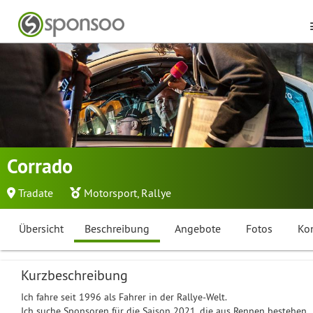
Corrado
Tradate
Motorsport
,
Rallye
Übersicht
Beschreibung
Angebote
Fotos
Ko
Kurzbeschreibung
Ich fahre seit 1996 als Fahrer in der Rallye-Welt.
Ich suche Sponsoren für die Saison 2021, die aus Rennen bestehen,