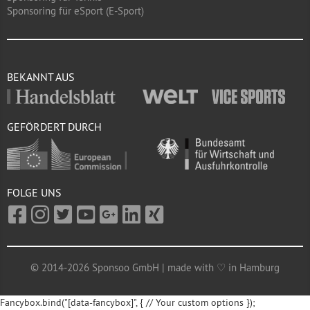
Sponsoring für eSport (E-Sport)
BEKANNT AUS
GEFÖRDERT DURCH
FOLGE UNS
© 2014-2026 Sponsoo GmbH | made with ♡ in Hamburg
Fancybox.bind("[data-fancybox]", { // Your custom options });