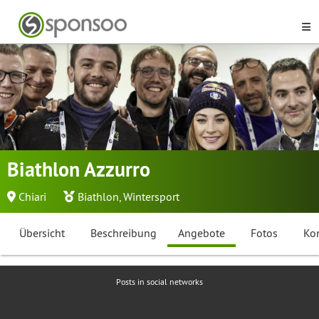
Biathlon Azzurro
Chiari
Biathlon
,
Wintersport
Übersicht
Beschreibung
Angebote
Fotos
Ko
Posts in social networks