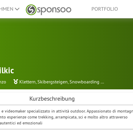
EHMEN
PORTFOLIO
lkic
nzo
Klettern
,
Skibergsteigen
,
Snowboarding
...
Kurzbeschreibung
 e videomaker specializzato in attività outdoor. Appassionato di montag
nto esperienze come trekking, arrampicata, sci e molto altro attraverso
autentici ed emozionali