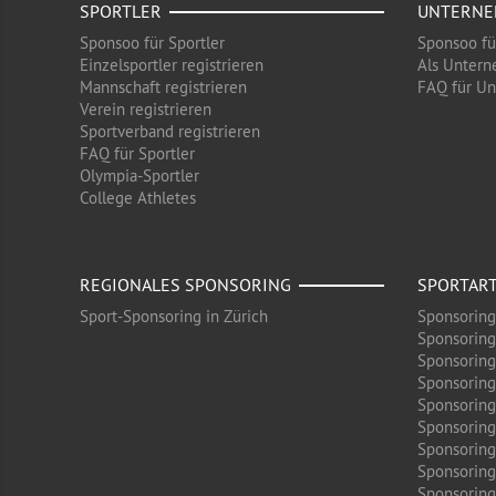
SPORTLER
UNTERN
Sponsoo für Sportler
Sponsoo f
Einzelsportler registrieren
Als Untern
Mannschaft registrieren
FAQ für U
Verein registrieren
Sportverband registrieren
FAQ für Sportler
Olympia-Sportler
College Athletes
REGIONALES SPONSORING
SPORTAR
Sport-Sponsoring in Zürich
Sponsoring
Sponsoring
Sponsoring
Sponsoring
Sponsoring
Sponsoring
Sponsoring 
Sponsoring
Sponsoring