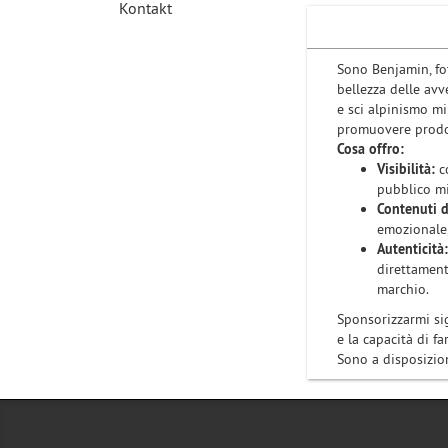
Kontakt
Sono Benjamin, fo
bellezza delle avv
e sci alpinismo mi
promuovere prodot
Cosa offro:
Visibilità:
co
pubblico mi
Contenuti d
emozionale,
Autenticità:
direttament
marchio.
Sponsorizzarmi sig
e la capacità di f
Sono a disposizion