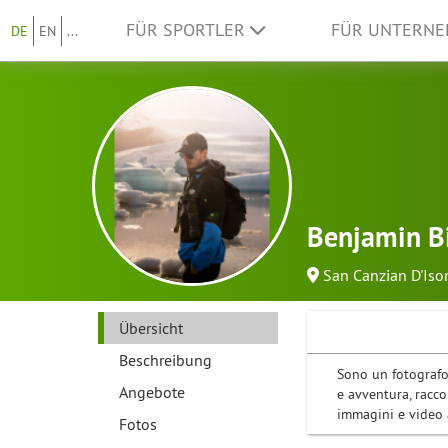
FÜR SPORTLER
FÜR UNTERN
DE
EN
...
Benjamin Bi
San Canzian D'Iso
Übersicht
Beschreibung
Sono un fotografo
Angebote
e avventura, racco
immagini e video 
Fotos