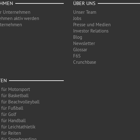
EHMEN
ÜBER UNS
ür Unternehmen
Unser Team
ehmen aktiv werden
Jobs
nternehmen
Presse und Medien
Investor Relations
Blog
Newsletter
Glossar
F6S
Crunchbase
TEN
 für Motorsport
 für Basketball
 für Beachvolleyball
 für Fußball
 für Golf
 für Handball
für Leichtathletik
 für Reiten
 für Snowboarding