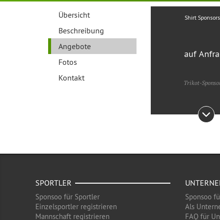
Übersicht
Shirt Sponsor
Beschreibung
Angebote
auf Anfr
Fotos
Kontakt
Trikot-Sponso
SPORTLER
UNTERN
Sponsoo für Sportler
Sponsoo f
Einzelsportler registrieren
Als Untern
Mannschaft registrieren
FAQ für U