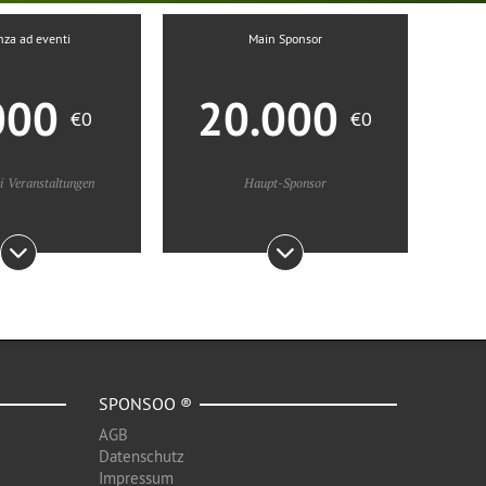
nza ad eventi
Main Sponsor
000
20.000
€0
€0
i Veranstaltungen
Haupt-Sponsor
SPONSOO ®
AGB
Datenschutz
Impressum