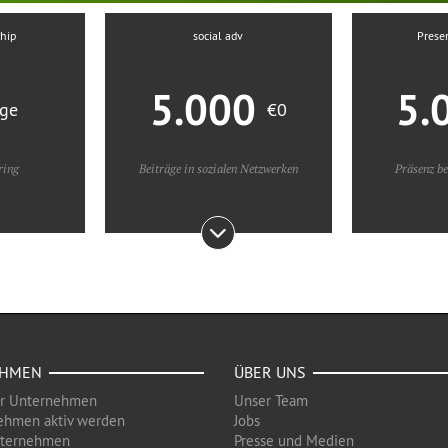
ship
social adv
Prese
5.000
5.
age
€0
ring
Beiträge in sozialen Netzwerken
Präsenz be
EHMEN
ÜBER UNS
ür Unternehmen
Unser Team
ehmen aktiv werden
Jobs
nternehmen
Presse und Medien