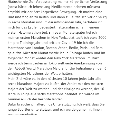
Hiatushernie. Zur Verbesserung meiner körperlichen Verfassung
(sonst hätte ich lebenslang Medikamente nehmen müssen)
empfahl mir der Arzt körperliche Bewegung. Ich machte eine
Diät und fing an zu laufen und dann zu laufen. Ich verlor 34 kg
in sechs Monaten und im darauffolgenden Jahr, nachdem ich
mich für das Laufen begeistert hatte, nahm ich an meinem
ersten Halbmarathon teil. Ein paar Monate später lief ich
meinen ersten Marathon in New York. Jetzt laufe ich etwa 3000
km pro Trainingsjahr und seit der Covid-19 bin ich die
Marathons von London, Boston, Athen, Berlin, Paris und Rom
gelaufen. Nächsten Monat werde ich in Chicago laufen und im
folgenden Monat wieder den New York Marathon. Im März
werde ich beim Laufen in Tokio weltweite Anerkennung von
den Abbott World Marathon Majors für die Teilnahme an den 6
wichtigsten Marathons der Welt erhalten.
Mein Ziel wäre es, in den nächsten 10 Jahren jedes Jahr alle
sechs Marathon-Majors zu laufen, der Athlet mit den meisten
Majors der Welt zu werden und der einzige zu werden, der 10
Jahre in Folge alle sechs Marathons beendet. Ich würde im
Guinness-Buch der Rekorde landen.
Dafür brauche ich allerdings Unterstützung. Ich weiß, dass Sie
junge Sportler unterstützen, und ich würde gerne mit Ihnen
zusammenarbeiten.