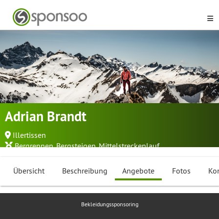
Adrian Brandt
Illertissen
Bergrennen
,
Bergsteigen
,
Mittelstreckenlauf
...
Übersicht
Beschreibung
Angebote
Fotos
Ko
Bekleidungssponsoring