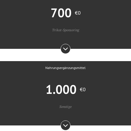
700
€0
Trikot-Sponsoring
Nahrungsergänzungsmittel
1.000
€0
Sonstige