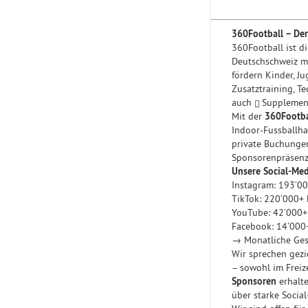
360Football – Der
360Football ist di
Deutschschweiz mi
fördern Kinder, J
Zusatztraining, T
auch
Supplement
Mit der
360Footba
Indoor-Fussballhal
private Buchungen
Sponsorenpräsenz
Unsere Social-Med
Instagram: 193’0
TikTok: 220’000+ 
YouTube: 42’000
Facebook: 14’000
→ Monatliche Ges
Wir sprechen gezie
– sowohl im Freize
Sponsoren
erhalte
über starke Social