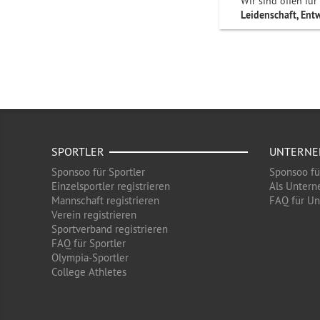
Wir sind offen für
Leidenschaft, Ent
SPORTLER
UNTERN
Sponsoo für Sportler
Sponsoo f
Einzelsportler registrieren
Als Untern
Mannschaft registrieren
FAQ für U
Verein registrieren
Sportverband registrieren
FAQ für Sportler
Olympia-Sportler
College Athletes