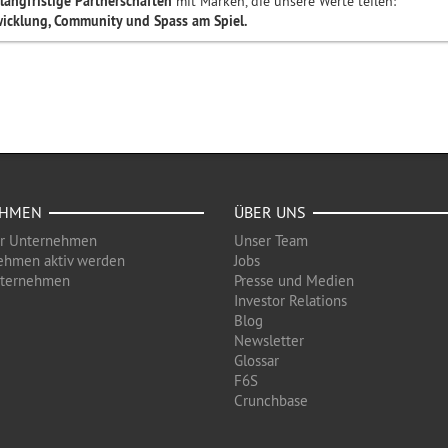
langfristige Partnerschaften
mit Marken, die unsere Werte teilen:
wicklung, Community und Spass am Spiel.
EHMEN
ÜBER UNS
ür Unternehmen
Unser Team
ehmen aktiv werden
Jobs
nternehmen
Presse und Medien
Investor Relations
Blog
Newsletter
Glossar
F6S
Crunchbase