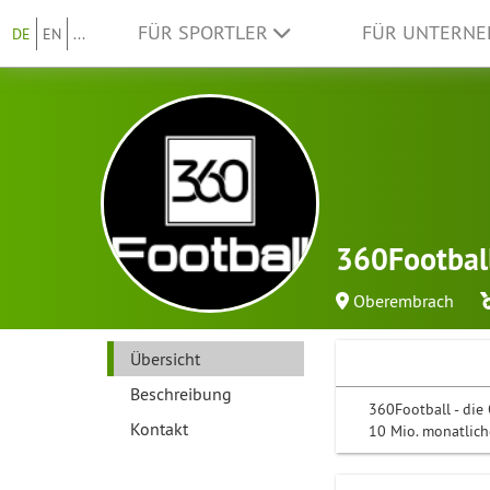
FÜR SPORTLER
FÜR UNTERN
DE
EN
...
360Footbal
Oberembrach
Übersicht
Beschreibung
360Football - die
Kontakt
10 Mio. monatlich