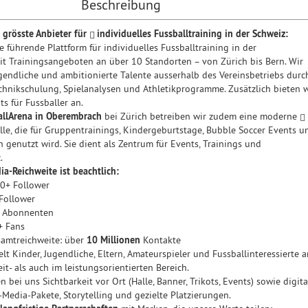
Beschreibung
 grösste Anbieter für
individuelles Fussballtraining in der Schweiz:
e führende Plattform für individuelles Fussballtraining in der
t Trainingsangeboten an über 10 Standorten – von Zürich bis Bern. Wir
ugendliche und ambitionierte Talente ausserhalb des Vereinsbetriebs durc
echnikschulung, Spielanalysen und Athletikprogramme. Zusätzlich bieten w
s für Fussballer
an.
llArena in Oberembrach
bei Zürich betreiben wir zudem eine moderne
le,
die für Gruppentrainings, Kindergeburtstage, Bubble Soccer Events u
 genutzt wird. Sie dient als Zentrum für Events, Trainings und
.
ia-Reichweite ist beachtlich:
00+ Follower
Follower
+ Abonnenten
+ Fans
amtreichweite: über
10 Millionen
Kontakte
lt Kinder, Jugendliche, Eltern, Amateurspieler und Fussballinteressierte a
it- als auch im leistungsorientierten Bereich.
n bei uns Sichtbarkeit vor Ort (Halle, Banner, Trikots, Events) sowie digita
-Media-Pakete, Storytelling und gezielte Platzierungen.