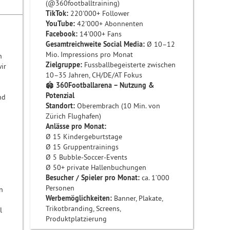
(@360footballtraining)
TikTok:
220'000+ Follower
YouTube:
42'000+ Abonnenten
Facebook:
14'000+ Fans
Gesamtreichweite Social Media:
Ø 10–12
Mio. Impressions pro Monat
h
Zielgruppe:
Fussballbegeisterte zwischen
ir
10–35 Jahren, CH/DE/AT Fokus
🏟️
360Footballarena – Nutzung &
Potenzial
nd
Standort:
Oberembrach (10 Min. von
Zürich Flughafen)
Anlässe pro Monat:
Ø 15 Kindergeburtstage
Ø 15 Gruppentrainings
Ø 5 Bubble-Soccer-Events
Ø 50+ private Hallenbuchungen
Besucher / Spieler pro Monat:
ca. 1’000
Personen
n
Werbemöglichkeiten:
Banner, Plakate,
Trikotbranding, Screens,
l
Produktplatzierung