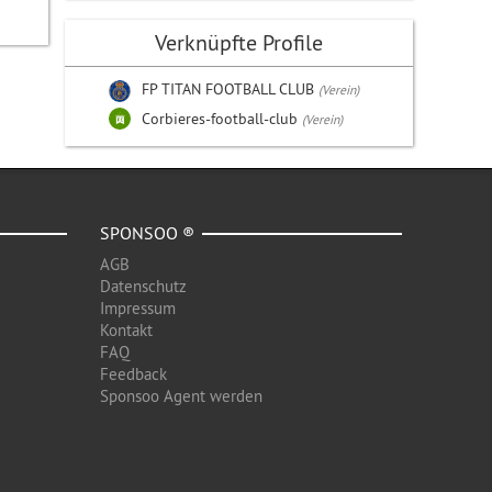
Verknüpfte Profile
FP TITAN FOOTBALL CLUB
(Verein)
Corbieres-football-club
(Verein)
SPONSOO ®
AGB
Datenschutz
Impressum
Kontakt
FAQ
Feedback
Sponsoo Agent werden