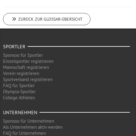
ZURÜCK ZUR GLOSSAR-ÜBERSICHT
SPORTLER
Sponsoo für Sportler
Einzelsportler registrieren
Mannschaft registrieren
Verein registrieren
Sportverband registrieren
FAQ für Sportler
Olympia-Sportler
College Athletes
UNTERNEHMEN
Sponsoo für Unternehmen
Als Unternehmen aktiv werden
FAQ für Unternehmen