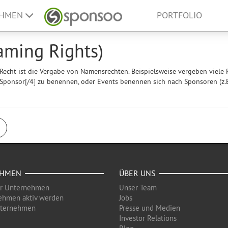
EHMEN
PORTFOLIO
ming Rights)
-Recht ist die Vergabe von Namensrechten. Beispielsweise vergeben viele 
]Sponsor[/4] zu benennen, oder Events benennen sich nach Sponsoren (z.B
EHMEN
ÜBER UNS
ür Unternehmen
Unser Team
ehmen aktiv werden
Jobs
nternehmen
Presse und Medien
Investor Relations