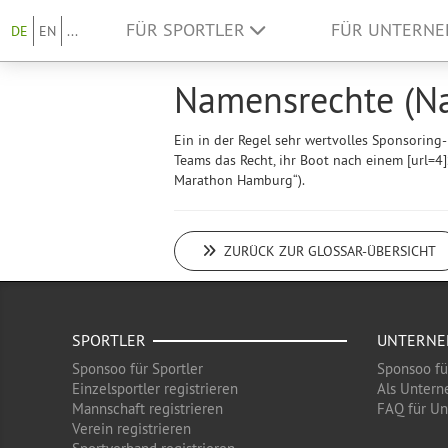
FÜR SPORTLER
FÜR UNTERN
DE
EN
...
Namensrechte (Na
Ein in der Regel sehr wertvolles Sponsoring
Teams das Recht, ihr Boot nach einem [url=4
Marathon Hamburg“).
ZURÜCK ZUR GLOSSAR-ÜBERSICHT
SPORTLER
UNTERN
Sponsoo für Sportler
Sponsoo f
Einzelsportler registrieren
Als Untern
Mannschaft registrieren
FAQ für U
Verein registrieren