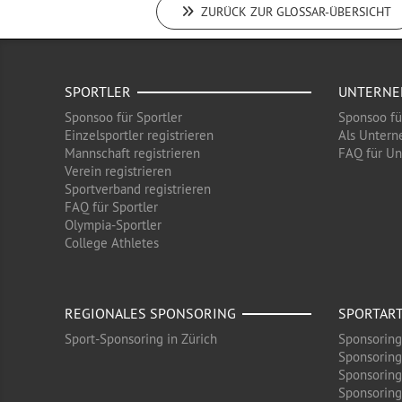
ZURÜCK ZUR GLOSSAR-ÜBERSICHT
SPORTLER
UNTERN
Sponsoo für Sportler
Sponsoo f
Einzelsportler registrieren
Als Untern
Mannschaft registrieren
FAQ für U
Verein registrieren
Sportverband registrieren
FAQ für Sportler
Olympia-Sportler
College Athletes
REGIONALES SPONSORING
SPORTAR
Sport-Sponsoring in Zürich
Sponsoring
Sponsoring
Sponsoring
Sponsoring