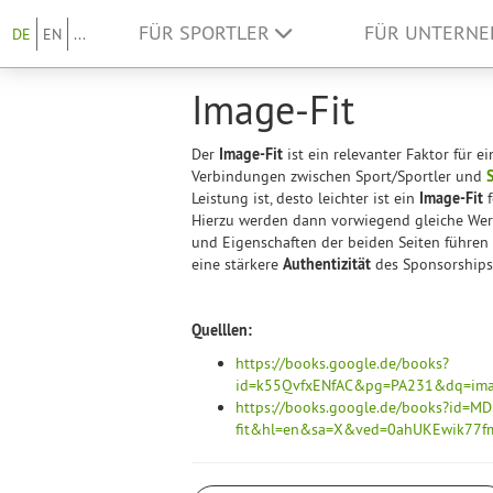
FÜR SPORTLER
FÜR UNTERN
DE
EN
...
Image-Fit
Der
Image-Fit
ist ein relevanter Faktor für
Verbindungen zwischen Sport/Sportler und
Leistung ist, desto leichter ist ein
Image-Fit
f
Hierzu werden dann vorwiegend gleiche Wert
und Eigenschaften der beiden Seiten führen
eine stärkere
Authentizität
des Sponsorships
Quelllen:
https://books.google.de/books?
id=k55QvfxENfAC&pg=PA231&dq=ima
https://books.google.de/books?id
fit&hl=en&sa=X&ved=0ahUKEwik77f