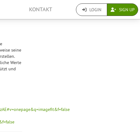
KONTAKT
LOGIN
SIGN UP
he
weise seine
stellen.
liche Werte
ützt und
AE#v=onepage&q=imagefit&f=false
f=false