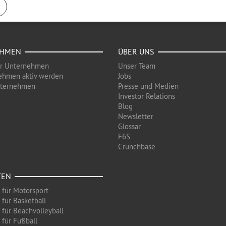
EHMEN
ÜBER UNS
ür Unternehmen
Unser Team
ehmen aktiv werden
Jobs
nternehmen
Presse und Medien
Investor Relations
Blog
Newsletter
Glossar
F6S
Crunchbase
TEN
 für Motorsport
 für Basketball
 für Beachvolleyball
 für Fußball