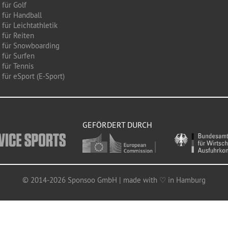
 für Golf
 für Handball
für Leichtathletik
 für Reiten
 für Snowboarding
 für Surfen
 für Tennis
für eSport (E-Sport)
GEFÖRDERT DURCH
© 2014-2026 Sponsoo GmbH | made with ♡ in Hamburg