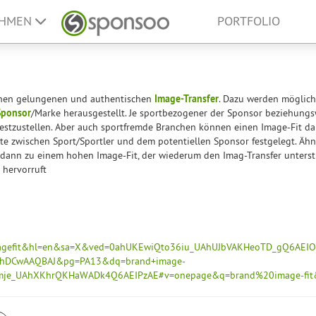
EHMEN
PORTFOLIO
 einen gelungenen und authentischen
Image-Transfer
. Dazu werden möglic
Sponsor
/Marke herausgestellt. Je sportbezogener der Sponsor beziehungs
estzustellen. Aber auch sportfremde Branchen können einen Image-Fit dar
e zwischen Sport/Sportler und dem potentiellen Sponsor festgelegt. Ähn
 dann zu einem hohen Image-Fit, der wiederum den Imag-Transfer unterst
 hervorruft
gefit&hl=en&sa=X&ved=0ahUKEwiQto36iu_UAhUJbVAKHeoTD_gQ6AEIOz
=MDhDCwAAQBAJ&pg=PA13&dq=brand+image-
mje_UAhXKhrQKHaWADk4Q6AEIPzAE#v=onepage&q=brand%20image-fit&