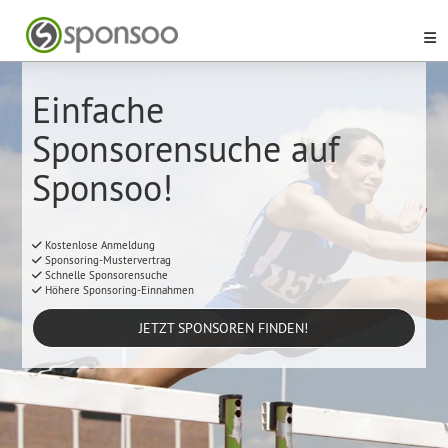
Einfache
Sponsorensuche auf
Sponsoo!
Kostenlose Anmeldung
Sponsoring-Mustervertrag
Schnelle Sponsorensuche
Höhere Sponsoring-Einnahmen
JETZT SPONSOREN FINDEN!