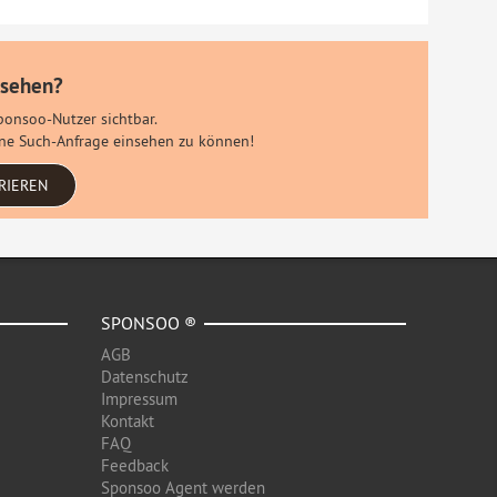
 sehen?
Sponsoo-Nutzer sichtbar.
eine Such-Anfrage einsehen zu können!
RIEREN
SPONSOO ®
AGB
Datenschutz
Impressum
Kontakt
FAQ
Feedback
Sponsoo Agent werden