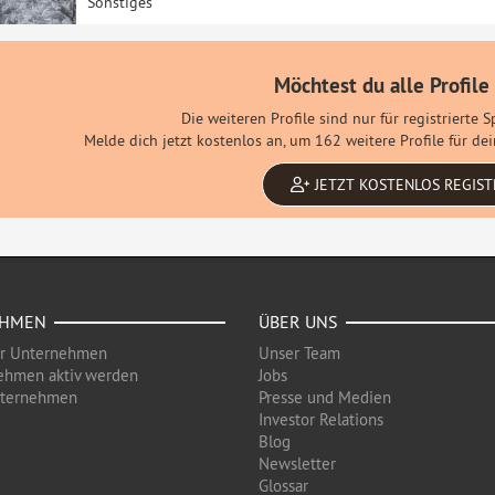
Sonstiges
Möchtest du alle Profile
Die weiteren Profile sind nur für registrierte 
Melde dich jetzt kostenlos an, um 162 weitere Profile für d
JETZT KOSTENLOS REGIST
EHMEN
ÜBER UNS
ür Unternehmen
Unser Team
ehmen aktiv werden
Jobs
nternehmen
Presse und Medien
Investor Relations
Blog
Newsletter
Glossar