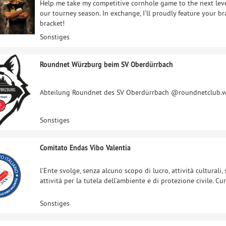
Help me take my competitive cornhole game to the next level
our tourney season. In exchange, I'll proudly feature your br
bracket!
Sonstiges
Roundnet Würzburg beim SV Oberdürrbach
Abteilung Roundnet des SV Oberdürrbach @roundnetclub.
Sonstiges
Comitato Endas Vibo Valentia
l’Ente svolge, senza alcuno scopo di lucro, attività culturali, so
attività per la tutela dell’ambiente e di protezione civile. 
Sonstiges