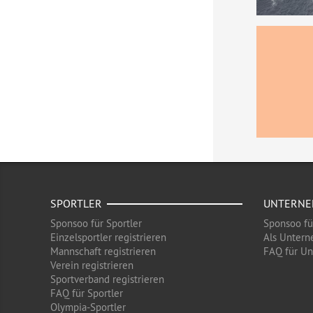
SPORTLER
UNTERN
Sponsoo für Sportler
Sponsoo f
Einzelsportler registrieren
Als Untern
Mannschaft registrieren
FAQ für U
Verein registrieren
Sportverband registrieren
FAQ für Sportler
Olympia-Sportler