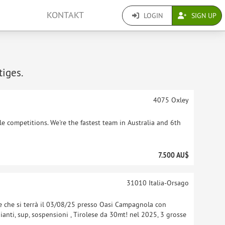
KONTAKT
LOGIN
SIGN UP
tiges.
4075
Oxley
 competitions. We're the fastest team in Australia and 6th
7.500 AU$
31010
Italia-Orsago
e che si terrà il 03/08/25 presso Oasi Campagnola con
ggianti, sup, sospensioni , Tirolese da 30mt! nel 2025, 3 grosse