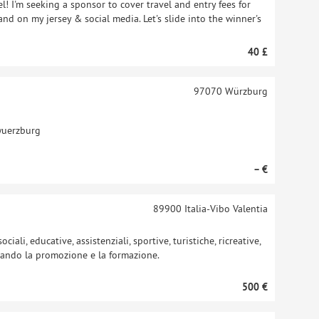
! I'm seeking a sponsor to cover travel and entry fees for
and on my jersey & social media. Let's slide into the winner's
40 £
97070
Würzburg
wuerzburg
– €
89900
Italia-Vibo Valentia
ciali, educative, assistenziali, sportive, turistiche, ricreative,
Curando la promozione e la formazione.
500 €