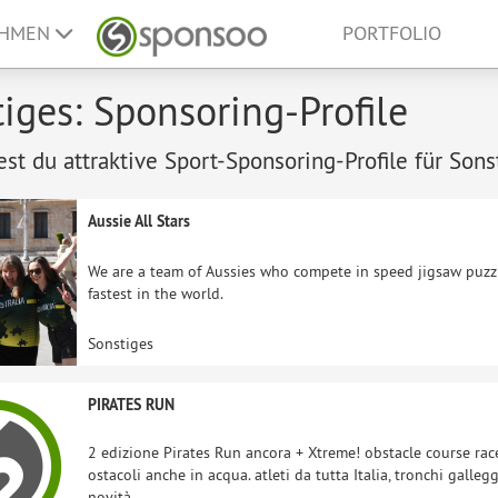
EHMEN
PORTFOLIO
iges: Sponsoring-Profile
est du attraktive Sport-Sponsoring-Profile für Sons
Aussie All Stars
We are a team of Aussies who compete in speed jigsaw puzzle
fastest in the world.
Sonstiges
PIRATES RUN
2 edizione Pirates Run ancora + Xtreme! obstacle course rac
ostacoli anche in acqua. atleti da tutta Italia, tronchi galle
novità