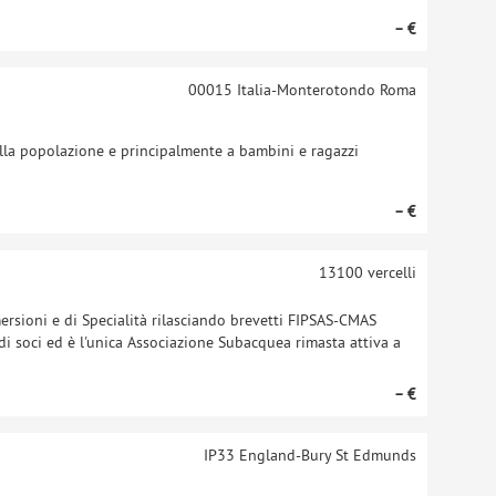
– €
00015
Italia-Monterotondo Roma
lla popolazione e principalmente a bambini e ragazzi
– €
13100
vercelli
mersioni e di Specialità rilasciando brevetti FIPSAS-CMAS
di soci ed è l'unica Associazione Subacquea rimasta attiva a
– €
IP33
England-Bury St Edmunds