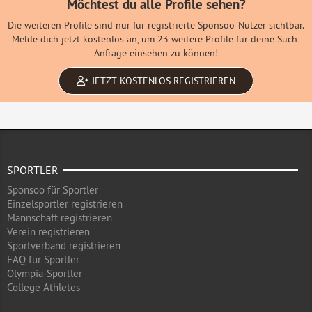
Möchtest du alle Profile sehen?
Die weiteren Profile sind nur für registrierte Sponsoo-Nutzer sichtbar.
Melde dich jetzt kostenlos an, um 23 weitere Profile für deine Such-
Anfrage einsehen zu können!
JETZT KOSTENLOS REGISTRIEREN
SPORTLER
Sponsoo für Sportler
Einzelsportler registrieren
Mannschaft registrieren
Verein registrieren
Sportverband registrieren
FAQ für Sportler
Olympia-Sportler
College Athletes