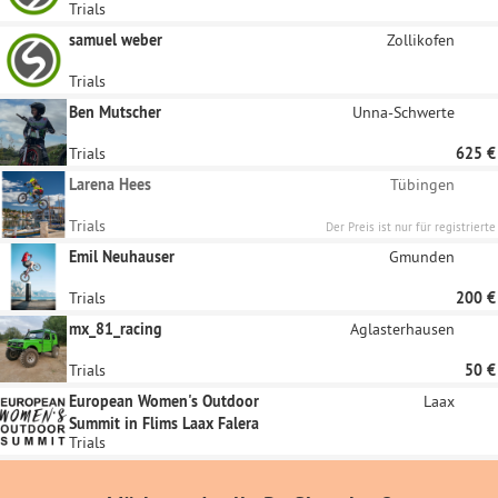
Trials
samuel weber
Zollikofen
Trials
Ben Mutscher
Unna-Schwerte
Trials
625 €
Larena Hees
Tübingen
Trials
Der Preis ist nur für registrierte
Unternehmen sichtbar
Emil Neuhauser
Gmunden
Trials
200 €
mx_81_racing
Aglasterhausen
Trials
50 €
European Women's Outdoor
Laax
Summit in Flims Laax Falera
Trials