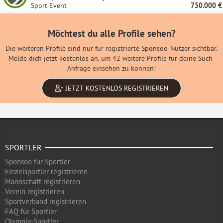
Sport Event
750.000 €
Möchtest du alle Profile sehen?
Die weiteren Profile sind nur für registrierte Sponsoo-Nutzer sichtbar.
Melde dich jetzt kostenlos an, um 42 weitere Profile für deine Such-
Anfrage einsehen zu können!
JETZT KOSTENLOS REGISTRIEREN
SPORTLER
Sponsoo für Sportler
Einzelsportler registrieren
Mannschaft registrieren
Verein registrieren
Sportverband registrieren
FAQ für Sportler
Olympia-Sportler