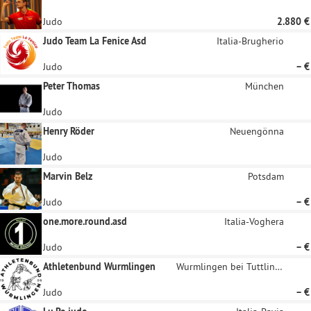
Judo
2.880 €
Judo Team La Fenice Asd
Italia-Brugherio
Judo
– €
Peter Thomas
München
Judo
Henry Röder
Neuengönna
Judo
Marvin Belz
Potsdam
Judo
– €
one.more.round.asd
Italia-Voghera
Judo
– €
Athletenbund Wurmlingen
Wurmlingen bei Tuttlingen
Judo
– €