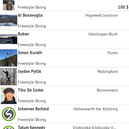
Freestyle-Skiing
100 $
AJ Bonavoglia
Hopewell Junction
Freestyle-Skiing
Ruben
Uesslingen-Buch
Freestyle-Skiing
Simon Kurath
Flums
Freestyle-Skiing
Jayden Pytlik
Wallingford
Freestyle-Skiing
Tibo De Coster
Bossonnens
Freestyle-Skiing
Johannes Bscheid
Hohenwarth bei Kötzting
Freestyle-Skiing
Tatum Kennedy
Etobicoke-Etobicoke (Islington Avenue)