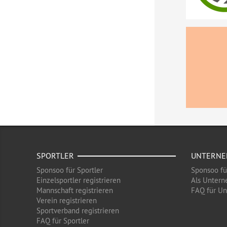
SPORTLER
UNTERN
Sponsoo für Sportler
Sponsoo f
Einzelsportler registrieren
Als Untern
Mannschaft registrieren
FAQ für U
Verein registrieren
Sportverband registrieren
FAQ für Sportler