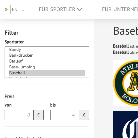
FÜR SPORTLER
FÜR UNTERN
DE
EN
...
Baseb
Filter
Sportarten
Baseball
ist 
Baseball
akti
Preis
von
bis
€
€