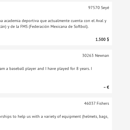
97570
Seyé
na academia deportiva que actualmente cuenta con el Aval y
tán) y de la FMS (Federación Mexicana de Softbol).
1.500 $
30263
Newnan
am a baseball player and I have played for 8 years. I
– €
46037
Fishers
ships to help us with a variety of equipment (helmets, bags,