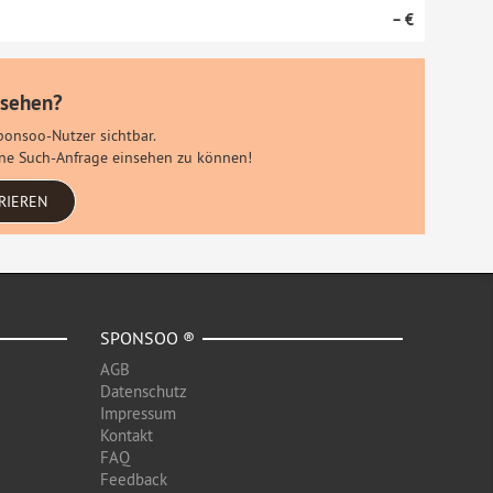
– €
 sehen?
Sponsoo-Nutzer sichtbar.
eine Such-Anfrage einsehen zu können!
RIEREN
SPONSOO ®
AGB
Datenschutz
Impressum
Kontakt
FAQ
Feedback