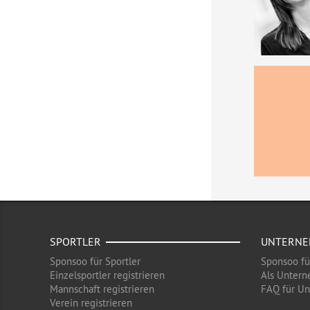
SPORTLER
UNTERN
Sponsoo für Sportler
Sponsoo f
Einzelsportler registrieren
Als Untern
Mannschaft registrieren
FAQ für U
Verein registrieren