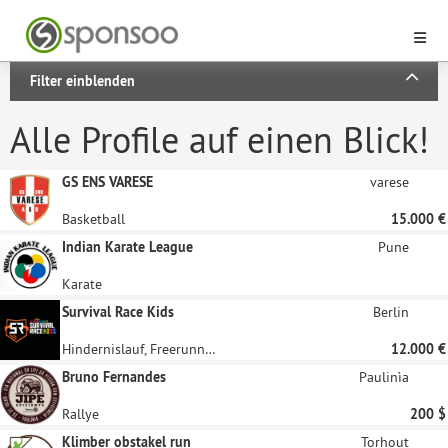
Filter einblenden
Alle Profile auf einen Blick!
GS ENS VARESE
varese
Basketball
15.000 €
Indian Karate League
Pune
Karate
Survival Race Kids
Berlin
Hindernislauf, Freerunning, Kinder- und Jugendsport
12.000 €
Bruno Fernandes
Paulinìa
Rallye
200 $
Klimber obstakel run
Torhout