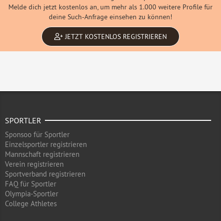
Melde dich jetzt kostenlos an, um mehr als 1.000 weitere Profile für
deine Such-Anfrage einsehen zu können!
JETZT KOSTENLOS REGISTRIEREN
SPORTLER
Sponsoo für Sportler
Einzelsportler registrieren
Mannschaft registrieren
Verein registrieren
Sportverband registrieren
FAQ für Sportler
Olympia-Sportler
College Athletes