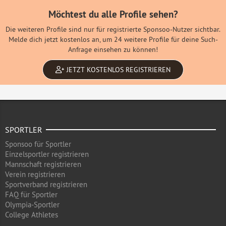
Möchtest du alle Profile sehen?
Die weiteren Profile sind nur für registrierte Sponsoo-Nutzer sichtbar.
Melde dich jetzt kostenlos an, um 24 weitere Profile für deine Such-
Anfrage einsehen zu können!
JETZT KOSTENLOS REGISTRIEREN
SPORTLER
Sponsoo für Sportler
Einzelsportler registrieren
Mannschaft registrieren
Verein registrieren
Sportverband registrieren
FAQ für Sportler
Olympia-Sportler
College Athletes