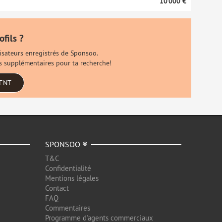
10 000 €
ofils ?
ilisateurs enregistrés de Sponsoo.
ls supplémentaires pour ta recherche!
MENT
SPONSOO ®
T&C
Confidentialité
Mentions légales
Contact
FAQ
Commentaires
Programme d'agents commerciaux