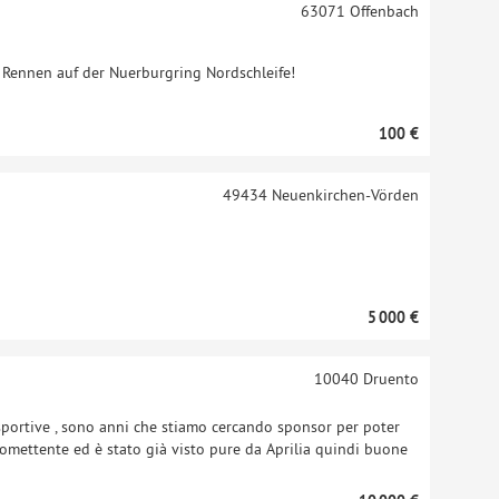
63071
Offenbach
 Rennen auf der Nuerburgring Nordschleife!
100 €
49434
Neuenkirchen-Vörden
5 000 €
10040
Druento
portive , sono anni che stiamo cercando sponsor per poter
romettente ed è stato già visto pure da Aprilia quindi buone