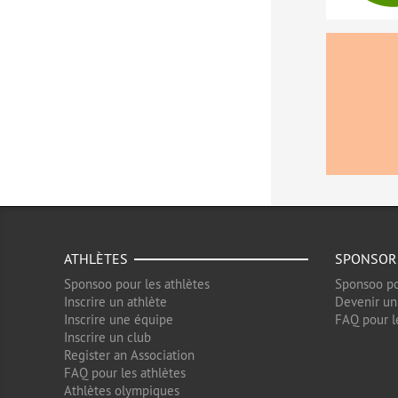
ATHLÈTES
SPONSOR
Sponsoo pour les athlètes
Sponsoo po
Inscrire un athlète
Devenir un
Inscrire une équipe
FAQ pour l
Inscrire un club
Register an Association
FAQ pour les athlètes
Athlètes olympiques