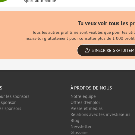
Sport automobile
Tu veux voir tous les pr
Tous les autres profils ne sont visibles que pour les ut
Inscris-toi gratuitement pour consulter plus de 1 000 profi
S'INSCRIRE GRATUITE
S
À PROPOS DE NOUS
ur les sponsors
Notre équipe
 sponsor
Offres d'emploi
es sponsors
Presse et médias
Relations avec les investisseurs
Blog
Newsletter
Glossaire