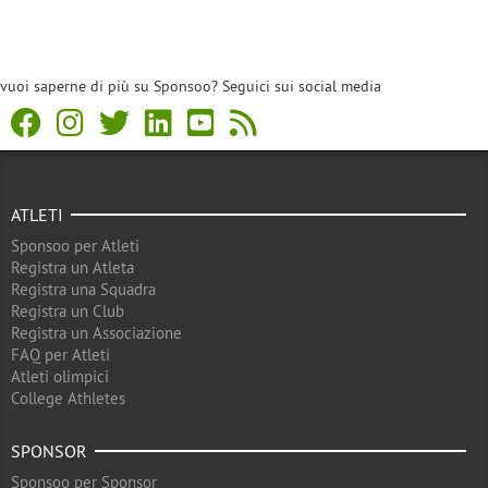
vuoi saperne di più su Sponsoo? Seguici sui social media
ATLETI
Sponsoo per Atleti
Registra un Atleta
Registra una Squadra
Registra un Club
Registra un Associazione
FAQ per Atleti
Atleti olimpici
College Athletes
SPONSOR
Sponsoo per Sponsor