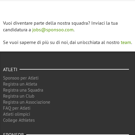
Vuoi diventare parte della nostra squadra? Inviaci la tua
candidatura a
jobs@sponsoo.com
.
Se vuoi saperne di più su di noi, dai un'occhiata al nostro
team
.
ATLETI
Sponsoo per Atleti
Registra un Atleta
Registra una Squadra
Registra un Club
Registra un Associazione
FAQ per Atleti
Atleti olimpici
College Athletes
SPONSOR