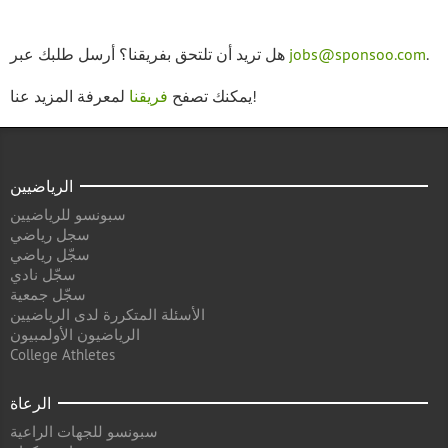
.
jobs@sponsoo.com
هل تريد أن تلتحق بفريقنا؟ أرسل طلبك عبر
لمعرفة المزيد عنا!
يمكنك تصفح
فريقنا
الرياضيين
سبونسو للرياضيين
سجل رياضي
سجّل رياضي
سجّل نادي
سجّل جمعية
الأسئلة المتكررة لدى الرياضيين
الرياضيون الأولمبيون
College Athletes
الرعاة
سبونسو للجهات الراعية