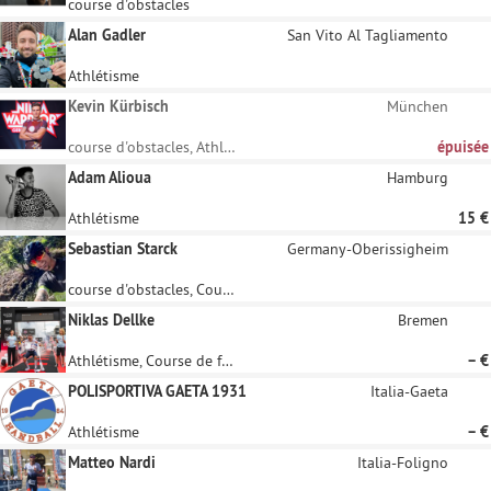
course d'obstacles
Alan Gadler
San Vito Al Tagliamento
Athlétisme
Kevin Kürbisch
München
course d'obstacles, Athlétisme
épuisée
Adam Alioua
Hamburg
Athlétisme
15 €
Sebastian Starck
Germany-Oberissigheim
course d'obstacles, Course de fond
Niklas Dellke
Bremen
Athlétisme, Course de fond
– €
POLISPORTIVA GAETA 1931
Italia-Gaeta
Athlétisme
– €
Matteo Nardi
Italia-Foligno