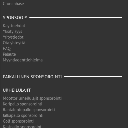
Crunchbase
SPONSOO ®
Käyttöehdot
Yksityisyys
Yritystiedot
Ota yhteyttä
FAQ
Palaute
Myyntiagenttiohjelma
PAIKALLINEN SPONSOROINTI
URHEILULAJIT
Moottoriurheilulajit sponsorointi
Koripallo sponsorointi
Rantalentopallo sponsorointi
Jalkapallo sponsorointi
Golf sponsorointi
Käsipallo sponsorointi