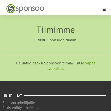
Tiimimme
Tutustu Sponsoon tiimiin!
Haluatko osaksi Sponsoon tiimiä? Katso
vapaa
työpaikat
.
URHEILIJAT
Sponsoo urheilijoille
Rekisteröidy urheilijana