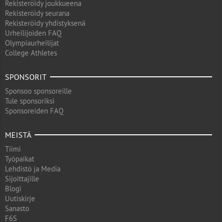
Rekisteröidy joukkueena
Rekisteröidy seurana
Rekisteröidy yhdistyksenä
Urheilijoiden FAQ
Olympiaurheilijat
College Athletes
SPONSORIT
Sponsoo sponsoreille
Tule sponsoriksi
Sponsoreiden FAQ
MEISTÄ
Tiimi
Työpaikat
Lehdistö ja Media
Sijoittajille
Blogi
Uutiskirje
Sanasto
F6S