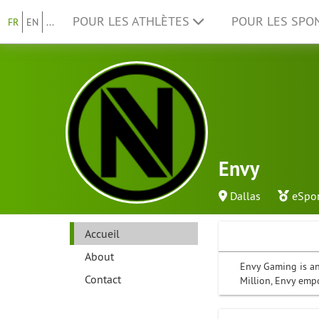
POUR LES ATHLÈTES
POUR LES SP
FR
EN
...
Envy
Dallas
eSpor
Accueil
About
Envy Gaming is an
Contact
Million, Envy empo