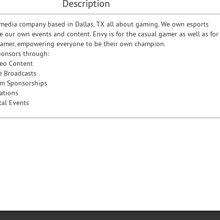
Description
media company based in Dallas, TX all about gaming. We own esports
 our own events and content. Envy is for the casual gamer as well as for
 gamer, empowering everyone to be their own champion.
ponsors through:
eo Content
e Broadcasts
am Sponsorships
vations
tal Events