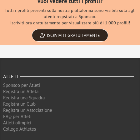
Vuoi vedere tutti i profili?
Tutti i profili presenti sulla nostra piattaforma sono visibili solo agli
utenti registrati a Sponsoo.
Iscriviti ora gratuitamente per visualizzare più di 1.000 profili!
ISCRVIVITI GRATUITAMENTE
ATLETI
Sponsoo per Atleti
Registra un Atleta
Registra una Squadra
Registra un Club
Registra un Associazione
FAQ per Atleti
Atleti olimpici
College Athletes