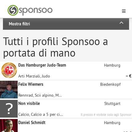
Mostra filtri
Tutti i profili Sponsoo a
portata di mano
Das Hamburger Judo-Team
Hamburg
Arti Marziali, Judo
– €
Felix Wiemers
Biedenkopf
Rennrad, Scii alpino, Mountainbike, Geräteturnen, Freestyle-Skiing
Non visibile
Stuttgart
Calcio, Calcio a 5 per ciechi, Calcio a 5
Il prezzo è visibile solo agli Sponsor
registrati
Daniel Schmidt
Hamburg