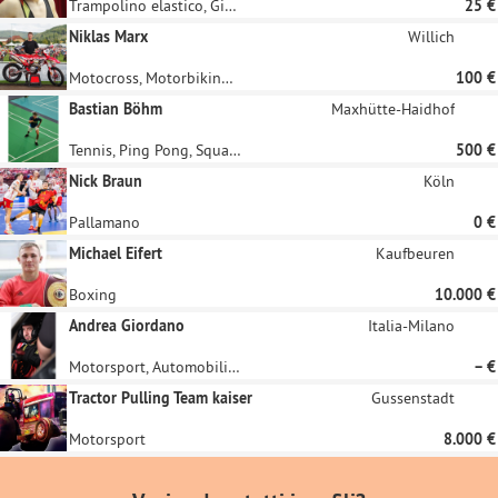
Trampolino elastico, Ginnastica
25 €
Niklas Marx
Willich
Motocross, Motorbiking, Bike Ball, Motorsport
100 €
Bastian Böhm
Maxhütte-Haidhof
Tennis, Ping Pong, Squash, Racketlon, Badminton
500 €
Nick Braun
Köln
Pallamano
0 €
Michael Eifert
Kaufbeuren
Boxing
10.000 €
Andrea Giordano
Italia-Milano
Motorsport, Automobilismo
– €
Tractor Pulling Team kaiser
Gussenstadt
Motorsport
8.000 €