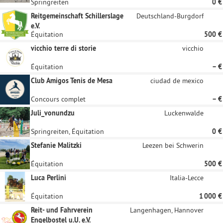
Springreiten
0 €
Reitgemeinschaft Schillerslage
Deutschland-Burgdorf
e.V.
Équitation
500 €
vicchio terre di storie
vicchio
Équitation
– €
Club Amigos Tenis de Mesa
ciudad de mexico
Concours complet
– €
Juli_vonundzu
Luckenwalde
Springreiten, Équitation
0 €
Stefanie Malitzki
Leezen bei Schwerin
Équitation
500 €
Luca Perlini
Italia-Lecce
Équitation
1 000 €
Reit- und Fahrverein
Langenhagen, Hannover
Engelbostel u.U. e.V.