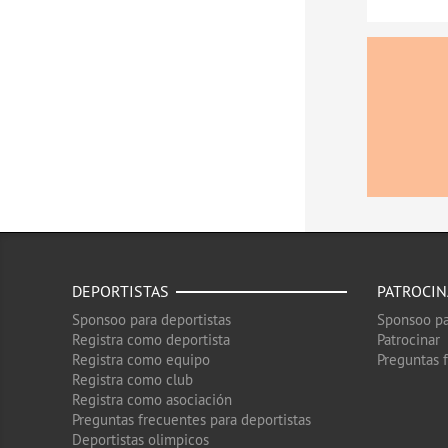
DEPORTISTAS
PATROCI
Sponsoo para deportistas
Sponsoo pa
Registra como deportista
Patrocinar
Registra como equipo
Preguntas 
Registra como club
Registra como asociación
Preguntas frecuentes para deportistas
Deportistas olimpicos