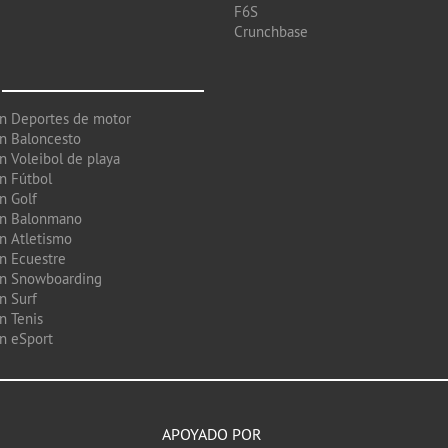
F6S
Crunchbase
en Deportes de motor
en Baloncesto
n Voleibol de playa
en Fútbol
n Golf
en Balonmano
en Atletismo
en Ecuestre
en Snowboarding
n Surf
n Tenis
en eSport
APOYADO POR