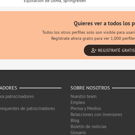
Equitación de Doma, Springreiten
Quieres ver a todos los p
Todos los otros perfiles solo son visible para usa
Regístrate ahora gratis para ver 1,000 perfil
REGISTRATÉ GRATIS
NADORES
SOBRE NOSOTROS
ra patrocinadores
Nuestro team
Empleo
frequentes de patrocinadores
Prensa y Medios
Relacciones con inversores
Blog
Boletín de noticias
Glosario