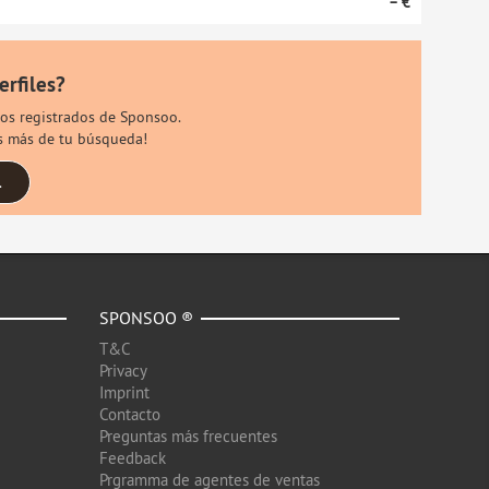
– €
erfiles?
rios registrados de Sponsoo.
es más de tu búsqueda!
.
SPONSOO ®
T&C
Privacy
Imprint
Contacto
Preguntas más frecuentes
Feedback
Prgramma de agentes de ventas