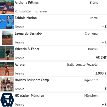
Anthony Dittmar
Brühl
Rollstuhltennis, Tennis
Fabiola Marino
Roma
Tennis
– €
Leonardo Bernabò
Cremona
Tennis
– €
Valentin B. Ebner
Birrwil
Tennis
95 CHF
Aurora
Italia-Lonate Pozzolo
Tennis
2.000 €
Holiday Ballsport Camp
Hägendorf
Tennis
– €
HC Wacker München
München
Tennis
– €