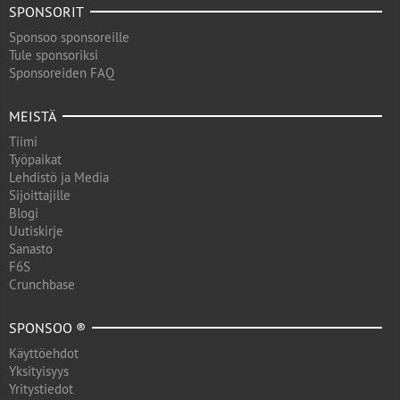
SPONSORIT
Sponsoo sponsoreille
Tule sponsoriksi
Sponsoreiden FAQ
MEISTÄ
Tiimi
Työpaikat
Lehdistö ja Media
Sijoittajille
Blogi
Uutiskirje
Sanasto
F6S
Crunchbase
SPONSOO ®
Käyttöehdot
Yksityisyys
Yritystiedot