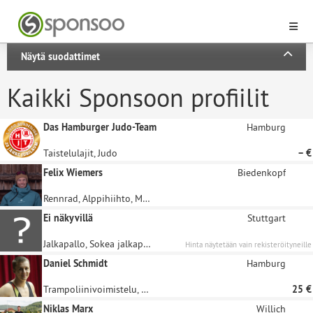
Näytä suodattimet
Kaikki Sponsoon profiilit
Das Hamburger Judo-Team
Hamburg
Taistelulajit, Judo
– €
Felix Wiemers
Biedenkopf
Rennrad, Alppihiihto, Maastopyörä, Telinevoimistelu, Freestylehiiho
Ei näkyvillä
Stuttgart
Jalkapallo, Sokea jalkapallo, Futsal
Hinta näytetään vain rekisteröityneille
sponsoreille.
Daniel Schmidt
Hamburg
Trampoliinivoimistelu, Voimistelu
25 €
Niklas Marx
Willich