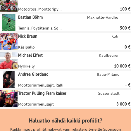
Motocross, Moottoripyöräily, Cycle Ball, Moottoriurheilulajit
100 €
Bastian Böhm
Maxhütte-Haidhof
Tennis, Pöytätennis, Squash, Racketlon, Sulkapallo
500 €
Nick Braun
Köln
Käsipallo
0 €
Michael Eifert
Kaufbeuren
Nyrkkeily
10 000 €
Andrea Giordano
Italia-Milano
Moottoriurheilulajit, Ralli
– €
Tractor Pulling Team kaiser
Gussenstadt
Moottoriurheilulajit
8 000 €
Haluatko nähdä kaikki profiilit?
Kaikki muut profiilit näkyvät vain rekisteröityneille Sponsoon