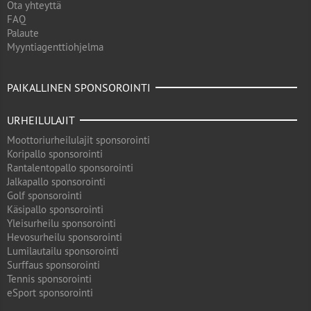
Ota yhteyttä
FAQ
Palaute
Myyntiagenttiohjelma
PAIKALLINEN SPONSOROINTI
URHEILULAJIT
Moottoriurheilulajit sponsorointi
Koripallo sponsorointi
Rantalentopallo sponsorointi
Jalkapallo sponsorointi
Golf sponsorointi
Käsipallo sponsorointi
Yleisurheilu sponsorointi
Hevosurheilu sponsorointi
Lumilautailu sponsorointi
Surffaus sponsorointi
Tennis sponsorointi
eSport sponsorointi