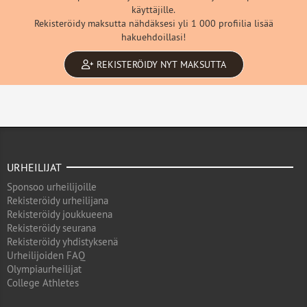
käyttäjille.
Rekisteröidy maksutta nähdäksesi yli 1 000 profiilia lisää
hakuehdoillasi!
REKISTERÖIDY NYT MAKSUTTA
URHEILIJAT
Sponsoo urheilijoille
Rekisteröidy urheilijana
Rekisteröidy joukkueena
Rekisteröidy seurana
Rekisteröidy yhdistyksenä
Urheilijoiden FAQ
Olympiaurheilijat
College Athletes