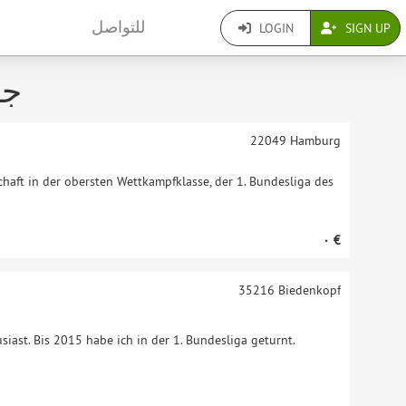
للتواصل
LOGIN
SIGN UP
جم
22049
Hamburg
haft in der obersten Wettkampfklasse, der 1. Bundesliga des
‏٠ €
35216
Biedenkopf
siast. Bis 2015 habe ich in der 1. Bundesliga geturnt.