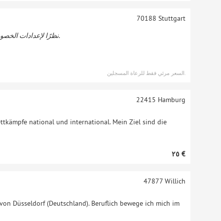
70188
Stuttgart
نظرًا لإعدادات الخصوصية لمتلقي الرعاية ، فإن هذا العرض مرئي فقط للرعاة المسجلين.
السعر مرئي فقط للرعاة المسجلين.
22415
Hamburg
ttkämpfe national und international. Mein Ziel sind die
‏٢٥ €
47877
Willich
 von Düsseldorf (Deutschland). Beruflich bewege ich mich im