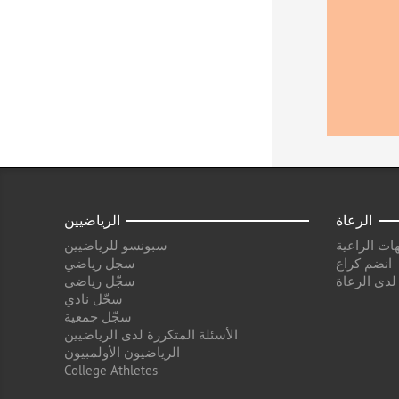
الرعاة
الرياضيين
ات الراعية
سبونسو للرياضيين
انضم كراع
سجل رياضي
 لدى الرعاة
سجّل رياضي
سجّل نادي
سجّل جمعية
الأسئلة المتكررة لدى الرياضيين
الرياضيون الأولمبيون
College Athletes