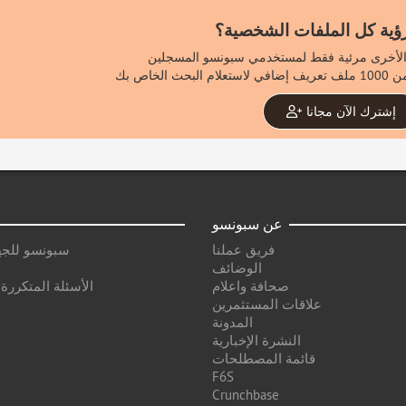
رؤية كل الملفات الشخصية؟
إشترك الآن مجانا
عن سبونسو
فريق عملنا
سبونسو للجه
الوضائف
صحافة واعلام
الأسئلة المتكررة
علاقات المستثمرين
المدونة
النشرة الإخبارية
قائمة المصطلحات
F6S
Crunchbase