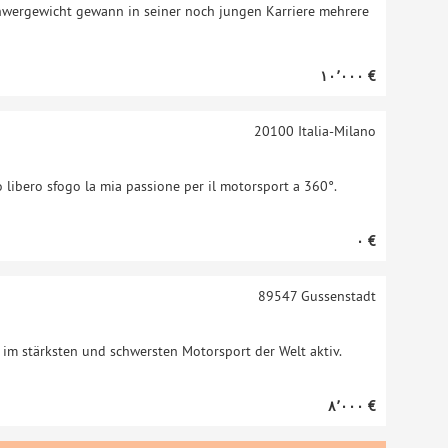
chwergewicht gewann in seiner noch jungen Karriere mehrere
‏١٠٬٠٠٠ €
20100
Italia-Milano
 libero sfogo la mia passione per il motorsport a 360°.
‏٠ €
89547
Gussenstadt
h im stärksten und schwersten Motorsport der Welt aktiv.
‏٨٬٠٠٠ €