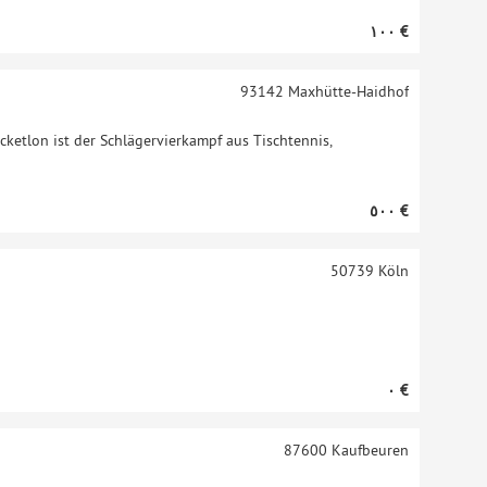
‏١٠٠ €
93142
Maxhütte-Haidhof
cketlon ist der Schlägervierkampf aus Tischtennis,
‏٥٠٠ €
50739
Köln
‏٠ €
87600
Kaufbeuren