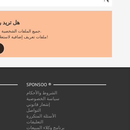
‏٠ €
الشخصية؟
جميع الملفات الشخصية الأخرى مرئية فقط لمستخدمي سبونسو المسجلين.
اشترك الآن مجانًا لرؤية ٪count٪ ملفات تعريف إضافية لاستعلام البحث الخاص بك!
SPONSOO ®
الشروط والأحكام
سياسة الخصوصية
إشعار قانوني
التواصل
الأسئلة المتكررة
التعليقات
برنامج وكلاء المبيعات