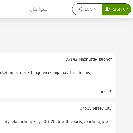
للتواصل
LOGIN
SIGN UP
93142
Maxhütte-Haidhof
cketlon ist der Schlägervierkampf aus Tischtennis,
‏٥٠٠ €
07310
Jersey City
facility relaunching May–Oct 2026 with courts, coaching, pro