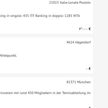
21015
Italia-Lonate Pozzolo
nking in singolo: 435 ITF Ranking in doppio: 1285 WTA
‏٢٬٠٠٠ €
4614
Hägendorf
Mittelpunkt.
‏٠ €
81371
München
nisverein mit rund 450 Mitgliedern in der Tennisabteilung im