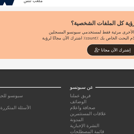
ملعب تنس
هل تريد رؤية كل الملفات 
إشترك الآن مجانا
عن سبونسو
هات الراعية
فريق عملنا
الوضائف
تكررة لدى الرعاة
صحافة واعلام
علاقات المستثمرين
المدونة
النشرة الإخبارية
قائمة المصطلحات