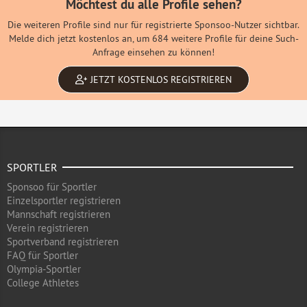
Möchtest du alle Profile sehen?
Die weiteren Profile sind nur für registrierte Sponsoo-Nutzer sichtbar.
Melde dich jetzt kostenlos an, um 684 weitere Profile für deine Such-
Anfrage einsehen zu können!
JETZT KOSTENLOS REGISTRIEREN
SPORTLER
Sponsoo für Sportler
Einzelsportler registrieren
Mannschaft registrieren
Verein registrieren
Sportverband registrieren
FAQ für Sportler
Olympia-Sportler
College Athletes