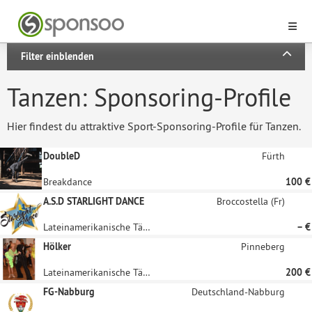
Filter einblenden
Tanzen: Sponsoring-Profile
Hier findest du attraktive Sport-Sponsoring-Profile für Tanzen.
DoubleD
Fürth
Breakdance
100 €
A.S.D STARLIGHT DANCE
Broccostella (Fr)
Lateinamerikanische Tänze, Tanzen, Ausdruckstanz, Aerobic
– €
Hölker
Pinneberg
Lateinamerikanische Tänze
200 €
FG-Nabburg
Deutschland-Nabburg