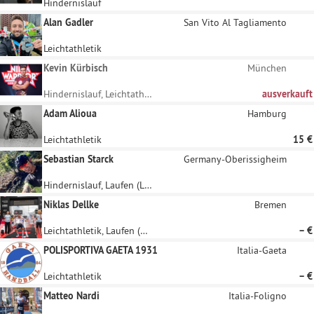
Hindernislauf
Alan Gadler
San Vito Al Tagliamento
Leichtathletik
Kevin Kürbisch
München
Hindernislauf, Leichtathletik
ausverkauft
Adam Alioua
Hamburg
Leichtathletik
15 €
Sebastian Starck
Germany-Oberissigheim
Hindernislauf, Laufen (Langstrecke)
Niklas Dellke
Bremen
Leichtathletik, Laufen (Langstrecke)
– €
POLISPORTIVA GAETA 1931
Italia-Gaeta
Leichtathletik
– €
Matteo Nardi
Italia-Foligno