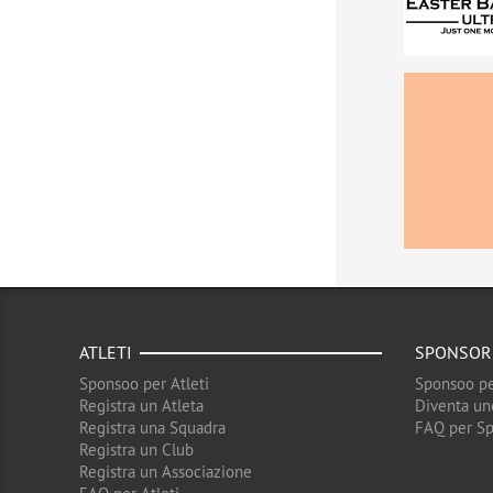
ATLETI
SPONSOR
Sponsoo per Atleti
Sponsoo pe
Registra un Atleta
Diventa un
Registra una Squadra
FAQ per S
Registra un Club
Registra un Associazione