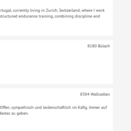
tugal, currently living in Zurich, Switzerland, where I work
 structured endurance training, combining discipline and
8180
Bülach
8304
Wallisellen
. Offen, sympathisch und leidenschaftlich im Käfig. Immer auf
Bestes zu geben.