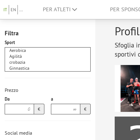
PER ATLETI
PER SPON
IT
EN
...
Profi
Filtra
Sport
Sfoglia i
sportivi 
Prezzo
Da
a
€
€
Social media