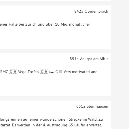
8425
Oberembrach
gener Halle bei Zürich und über 10 Mio. monatlicher
8914
Aeugst am Albis
h RMC 🇨🇭 Vega Trofeo 🇨🇭 🏎️💨🏁 Very motivated and
6312
Steinhausen
idungsrennen auf einer wunderschönen Strecke im Wald. Zu
artet. Es werden in der 4. Austragung 65 Läufer erwartet.