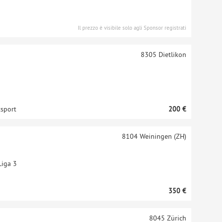
Il prezzo è visibile solo agli Sponsor registrati
8305
Dietlikon
tsport
200 €
8104
Weiningen (ZH)
Liga 3
350 €
8045
Zürich