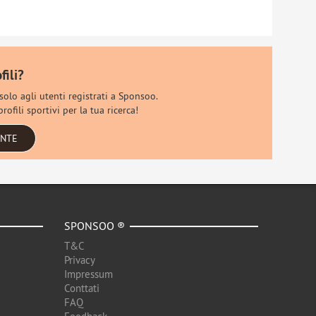
fili?
 solo agli utenti registrati a Sponsoo.
rofili sportivi per la tua ricerca!
ENTE
SPONSOO ®
T&C
Privacy
Impressum
Conttati
FAQ