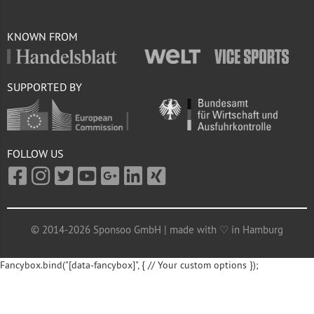
KNOWN FROM
SUPPORTED BY
FOLLOW US
© 2014-2026 Sponsoo GmbH | made with ♡ in Hamburg
Fancybox.bind("[data-fancybox]", { // Your custom options });