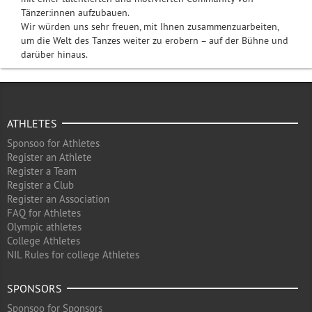
Tänzer:innen aufzubauen.
Wir würden uns sehr freuen, mit Ihnen zusammenzuarbeiten,
um die Welt des Tanzes weiter zu erobern – auf der Bühne und
darüber hinaus.
ATHLETES
Sponsoo for Athletes
Register an Athlete
Register a Team
Register a Club
Register an Association
FAQ for Athletes
Olympic athletes
College Athletes
NIL Rules for college Athletes
SPONSORS
Sponsoo for Sponsors