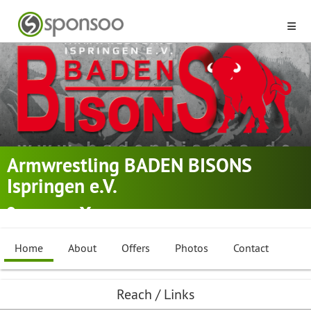
Armwrestling BADEN BISONS
Ispringen e.V.
Ispringen
Arm Wrestling
,
Martial Arts
Home
About
Offers
Photos
Contact
Reach / Links