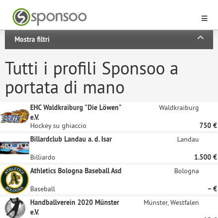
Mostra filtri
Tutti i profili Sponsoo a
portata di mano
EHC Waldkraiburg "Die Löwen"
Waldkraiburg
e.V.
Hockey su ghiaccio
750 €
Billardclub Landau a. d. Isar
Landau
Billiardo
1.500 €
Athletics Bologna Baseball Asd
Bologna
Baseball
– €
Handballverein 2020 Münster
Münster, Westfalen
e.V.