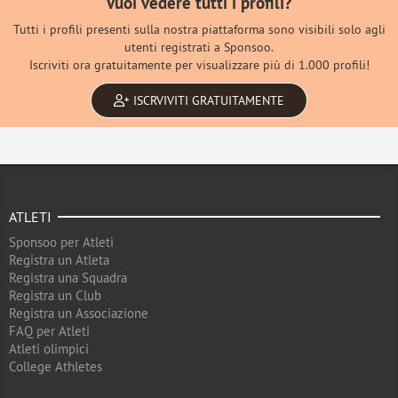
Vuoi vedere tutti i profili?
Tutti i profili presenti sulla nostra piattaforma sono visibili solo agli
utenti registrati a Sponsoo.
Iscriviti ora gratuitamente per visualizzare più di 1.000 profili!
ISCRVIVITI GRATUITAMENTE
ATLETI
Sponsoo per Atleti
Registra un Atleta
Registra una Squadra
Registra un Club
Registra un Associazione
FAQ per Atleti
Atleti olimpici
College Athletes