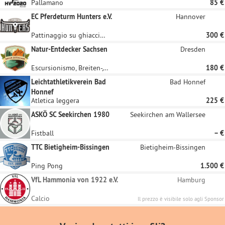
Pallamano
85 €
EC Pferdeturm Hunters e.V.
Hannover
Pattinaggio su ghiaccio, Hockey su ghiaccio
300 €
Natur-Entdecker Sachsen
Dresden
Escursionismo, Breiten-, Gesundheits- und Seniorensport, Kinder- und Jugendsport, Orientamento
180 €
Leichtathletikverein Bad
Bad Honnef
Honnef
Atletica leggera
225 €
ASKÖ SC Seekirchen 1980
Seekirchen am Wallersee
Fistball
– €
TTC Bietigheim-Bissingen
Bietigheim-Bissingen
Ping Pong
1.500 €
VfL Hammonia von 1922 e.V.
Hamburg
Calcio
Il prezzo è visibile solo agli Sponsor
registrati