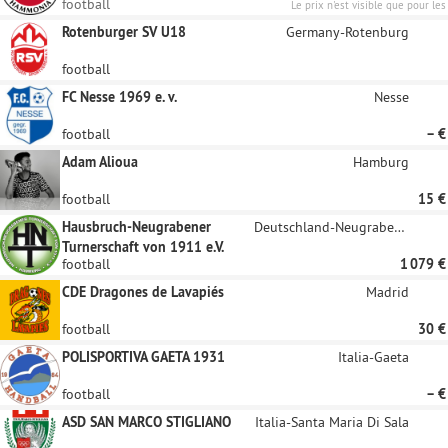
football
Le prix n'est visible que pour les
sponsors enregistrés.
Rotenburger SV U18
Germany-Rotenburg
football
FC Nesse 1969 e. v.
Nesse
football
– €
Adam Alioua
Hamburg
football
15 €
Hausbruch-Neugrabener
Deutschland-Neugraben-Fischbek
Turnerschaft von 1911 e.V.
football
1 079 €
CDE Dragones de Lavapiés
Madrid
football
30 €
POLISPORTIVA GAETA 1931
Italia-Gaeta
football
– €
ASD SAN MARCO STIGLIANO
Italia-Santa Maria Di Sala