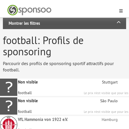
Montrer les filtres
football: Profils de
sponsoring
Parcourir des profils de sponsoring sportif attractifs pour
football.
Non visible
Stuttgart
football
Le prix n'est visible que pour les
sponsors enregistrés.
Non visible
São Paulo
football
Le prix n'est visible que pour les
sponsors enregistrés.
VfL Hammonia von 1922 e.V.
Hamburg