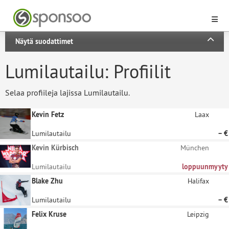
Näytä suodattimet
Lumilautailu: Profiilit
Selaa profiileja lajissa Lumilautailu.
Kevin Fetz
Laax
Lumilautailu
– €
Kevin Kürbisch
München
Lumilautailu
loppuunmyyty
Blake Zhu
Halifax
Lumilautailu
– €
Felix Kruse
Leipzig