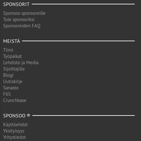
SPONSORIT
Sponsoo sponsoreille
Tule sponsoriksi
Sponsoreiden FAQ
MEISTÄ
Tiimi
Työpaikat
Lehdistö ja Media
Sijoittajille
Blogi
Uutiskirje
Sanasto
F6S
Crunchbase
SPONSOO ®
Käyttöehdot
Yksityisyys
Yritystiedot