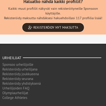
Haluatko nähdä kaikki profiilit?
Kaikki muut profiilit näkyvät vain rekisteröityneille Sponsoon
käyttäjille.
Rekisteröidy maksutta nähdäksesi hakuehdoillasi 117 profiilia lisää!
REKISTERÖIDY NYT MAKSUTTA
URHEILIJAT
Sponsoo urheilijoille
Rekisteröidy urheilijana
Rekisteröidy joukkueena
Rekisteröidy seurana
Rekisteröidy yhdistyksenä
Urheilijoiden FAQ
Olympiaurheilijat
College Athletes