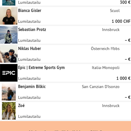
Lumilautailu
300 €
Bianca Gisler
Scuol
Lumilautailu
1 000 CHF
Sebastian Protz
Innsbruck
Lumilautailu
– €
Niklas Huber
Österreich-Ybbs
Lumilautailu
– €
Epic | Extreme Sports Gym
Italia-Monopoli
Lumilautailu
1 000 €
Benjamin Bilkic
San Canzian D'Isonzo
Lumilautailu
– €
Zoé
Innsbruck
Lumilautailu