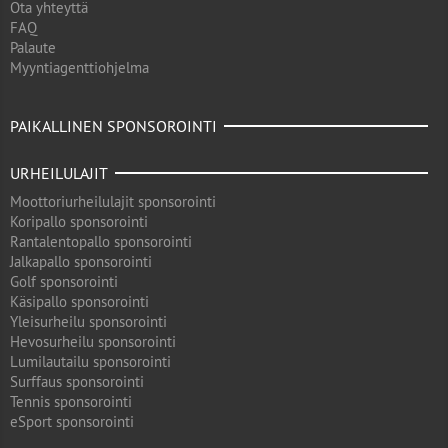
Ota yhteyttä
FAQ
Palaute
Myyntiagenttiohjelma
PAIKALLINEN SPONSOROINTI
URHEILULAJIT
Moottoriurheilulajit sponsorointi
Koripallo sponsorointi
Rantalentopallo sponsorointi
Jalkapallo sponsorointi
Golf sponsorointi
Käsipallo sponsorointi
Yleisurheilu sponsorointi
Hevosurheilu sponsorointi
Lumilautailu sponsorointi
Surffaus sponsorointi
Tennis sponsorointi
eSport sponsorointi