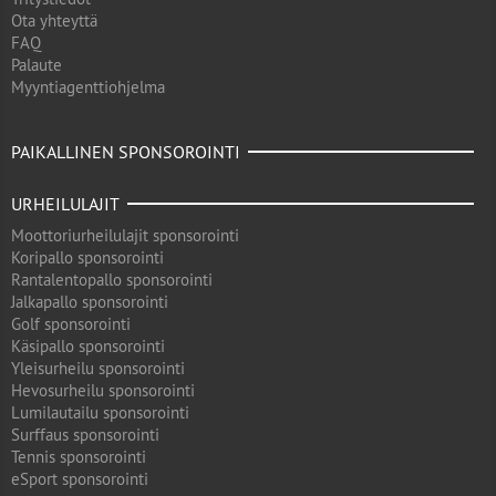
Ota yhteyttä
FAQ
Palaute
Myyntiagenttiohjelma
PAIKALLINEN SPONSOROINTI
URHEILULAJIT
Moottoriurheilulajit sponsorointi
Koripallo sponsorointi
Rantalentopallo sponsorointi
Jalkapallo sponsorointi
Golf sponsorointi
Käsipallo sponsorointi
Yleisurheilu sponsorointi
Hevosurheilu sponsorointi
Lumilautailu sponsorointi
Surffaus sponsorointi
Tennis sponsorointi
eSport sponsorointi