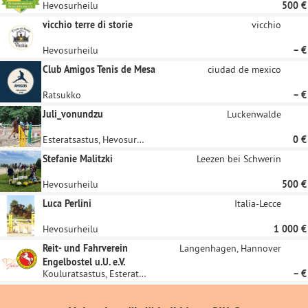
Hevosurheilu
500 €
vicchio terre di storie
vicchio
Hevosurheilu
– €
Club Amigos Tenis de Mesa
ciudad de mexico
Ratsukko
– €
Juli_vonundzu
Luckenwalde
Esteratsastus, Hevosurheilu
0 €
Stefanie Malitzki
Leezen bei Schwerin
Hevosurheilu
500 €
Luca Perlini
Italia-Lecce
Hevosurheilu
1 000 €
Reit- und Fahrverein
Langenhagen, Hannover
Engelbostel u.U. e.V.
Kouluratsastus, Esteratsastus
– €