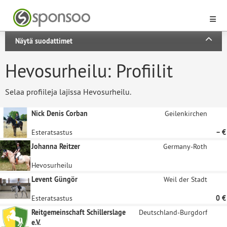
Näytä suodattimet
Hevosurheilu: Profiilit
Selaa profiileja lajissa Hevosurheilu.
Nick Denis Corban
Geilenkirchen
Esteratsastus
– €
Johanna Reitzer
Germany-Roth
Hevosurheilu
Levent Güngör
Weil der Stadt
Esteratsastus
0 €
Reitgemeinschaft Schillerslage
Deutschland-Burgdorf
e.V.