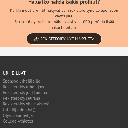
Haluatko nähdä kaikki profiilit?
Kaikki muut profiilit näkyvät vain rekisteröityneille Sponsoon
käyttäjille.
Rekisteröidy maksutta nähdäksesi yli 1 000 profiilia lisää
hakuehdoillasi!
REKISTERÖIDY NYT MAKSUTTA
URHEILIJAT
Sponsoo urheilijoille
Rekisteröidy urheilijana
Rekisteröidy joukkueena
Rekisteröidy seurana
Rekisteröidy yhdistyksenä
Urheilijoiden FAQ
Olympiaurheilijat
College Athletes