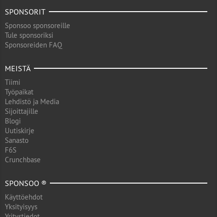
SPONSORIT
Sponsoo sponsoreille
Tule sponsoriksi
Sponsoreiden FAQ
MEISTÄ
Tiimi
Työpaikat
Lehdistö ja Media
Sijoittajille
Blogi
Uutiskirje
Sanasto
F6S
Crunchbase
SPONSOO ®
Käyttöehdot
Yksityisyys
Yritystiedot